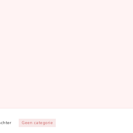
op
achter
Geen categorie
Hallo