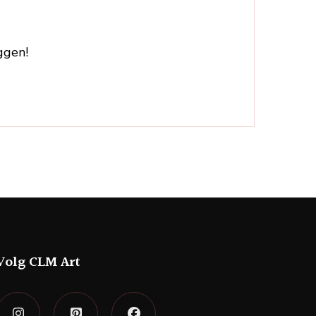
ggen!
Volg CLM Art