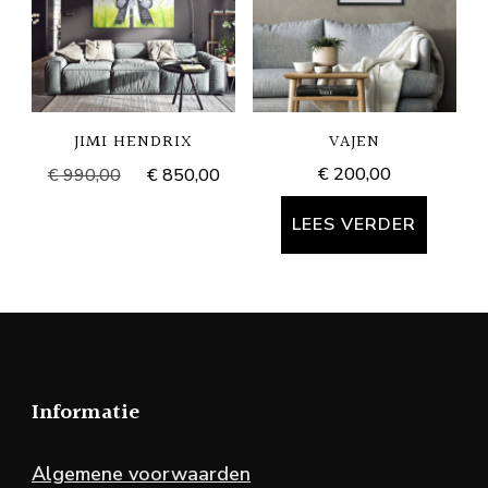
JIMI HENDRIX
VAJEN
Oorspronkelijke
Huidige
€
200,00
€
990,00
€
850,00
prijs
prijs
was:
is:
LEES VERDER
€ 990,00.
€ 850,00.
Informatie
Algemene voorwaarden