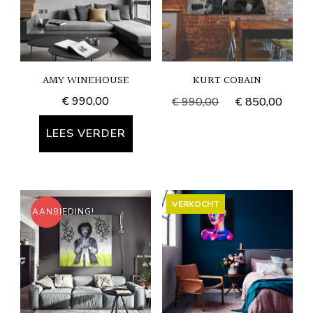
AMY WINEHOUSE
KURT COBAIN
Oorspronkelijke
Huid
€
990,00
€
990,00
€
850,00
prijs
prijs
was:
is:
LEES VERDER
€ 990,00.
€ 85
VERKOCHT
AANBIEDING!