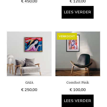
€
450,00
€
120,00
worden
op
LEES VERDER
de
productpagina
VERKOCHT
GAIA
Comfort Pink
€
250,00
€
100,00
LEES VERDER