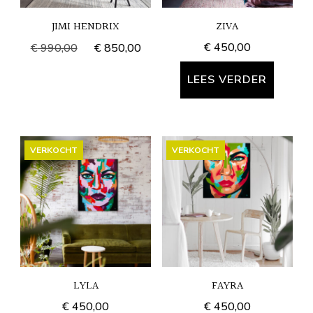
JIMI HENDRIX
ZIVA
Oorspronkelijke
Huidige
€
450,00
€
990,00
€
850,00
prijs
prijs
was:
is:
LEES VERDER
€ 990,00.
€ 850,00.
VERKOCHT
VERKOCHT
LYLA
FAYRA
€
450,00
€
450,00