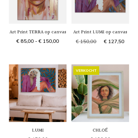
Art Print TERRA op canvas
Art Print LUMI op canvas
Prijsklasse:
Oorspronkelijke
Huid
€
85,00
-
€
150,00
€
150,00
€
127,50
€ 85,00
prijs
prijs
Dit
tot
was:
is:
product
€ 150,00
€ 150,00.
€ 12
VERKOCHT
heeft
meerdere
variaties.
Deze
optie
kan
LUMI
CHLOÉ
gekozen