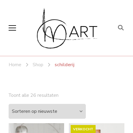
CLM art
Home
Shop
schilderij
Gesorteerd
Toont alle 26 resultaten
op
nieuwste
VERKOCHT