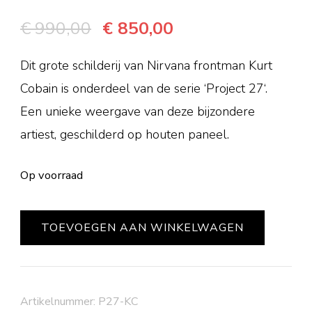
Oorspronkelijke
Huidige
€
990,00
€
850,00
prijs
prijs
Dit grote schilderij van Nirvana frontman Kurt
was:
is:
Cobain is onderdeel van de serie ‘Project 27‘.
€ 990,00.
€ 850,00.
Een unieke weergave van deze bijzondere
artiest, geschilderd op houten paneel.
Op voorraad
KURT
TOEVOEGEN AAN WINKELWAGEN
COBAIN
aantal
Artikelnummer:
P27-KC