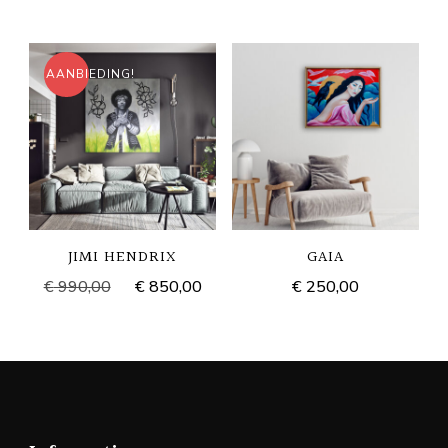
AANBIEDING!
JIMI HENDRIX
GAIA
Oorspronkelijke
Huidige
€
250,00
€
990,00
€
850,00
prijs
prijs
was:
is:
€ 990,00.
€ 850,00.